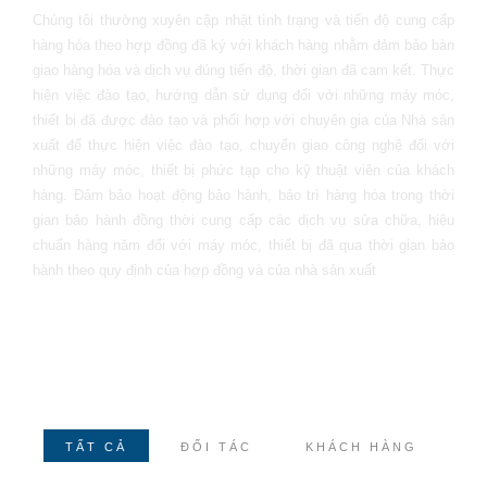
Chúng tôi thường xuyên cập nhật tình trạng và tiến độ cung cấp
hàng hóa theo hợp đồng đã ký với khách hàng nhằm đảm bảo bàn
giao hàng hóa và dịch vụ đúng tiến độ, thời gian đã cam kết. Thực
hiện việc đào tạo, hướng dẫn sử dụng đối với những máy móc,
thiết bị đã được đào tạo và phối hợp với chuyên gia của Nhà sản
xuất để thực hiện việc đào tạo, chuyển giao công nghệ đối với
những máy móc, thiết bị phức tạp cho kỹ thuật viên của khách
hàng. Đảm bảo hoạt động bảo hành, bảo trì hàng hóa trong thời
gian bảo hành đồng thời cung cấp các dịch vụ sửa chữa, hiệu
chuẩn hàng năm đối với máy móc, thiết bị đã qua thời gian bảo
hành theo quy định của hợp đồng và của nhà sản xuất
TẤT CẢ
ĐỐI TÁC
KHÁCH HÀNG