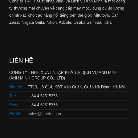
Công ty TNHH Xuất nhập khẩu và Dịch vụ Anh Minh là một công
ty thương mại chuyên về cung cấp máy móc, dụng cụ đo lường
chính xác cho các hãng nổi tiếng trên thế giới: Mitutoyo, Carl
Zeiss, Niigata Seiki, Nikon, Adcole, Osaka Seimitsu Kikai.
LIÊN HỆ
CÔNG TY TNHH XUẤT NHẬP KHẨU & DỊCH VỤ ANH MINH
(ANH MINH GROUP CO., LTD)
Địa chỉ:
TT13, Lô C14, KĐT Văn Quán, Quận Hà Đông, Hà Nội
Tel:
+84 4 62515355
Fax:
+84 4 62515356
Email:
sales@mactech.vn